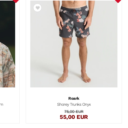
Roark
am
Shorey Trunks Onyx
75,00 EUR
55,00 EUR