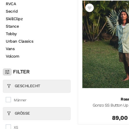
RVCA
Secrid
SkillClipz
Stance
Tobby
Urban Classics
Vans
Volcom
FILTER
GESCHLECHT
Roa
Männer
Gonzo SS Button Up 
GRÖSSE
89,00
XS