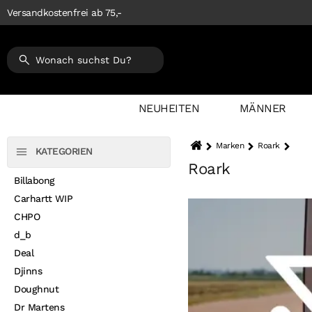
Versandkostenfrei ab 75,-
NEUHEITEN
MÄNNER
Marken
Roark
KATEGORIEN
Roark
Billabong
Carhartt WIP
CHPO
d_b
Deal
Djinns
Doughnut
Dr Martens