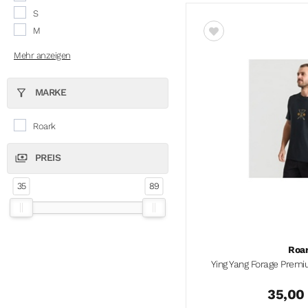
S
M
Mehr anzeigen
MARKE
Roark
PREIS
35
89
'
Roa
Ying Yang Forage Prem
35,00