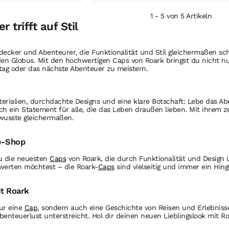
1 - 5 von 5 Artikeln
 trifft auf Stil
decker und Abenteurer, die Funktionalität und Stil gleichermaßen sch
 Globus. Mit den hochwertigen Caps von Roark bringst du nicht nur 
ltag oder das nächste Abenteuer zu meistern.
terialien, durchdachte Designs und eine klare Botschaft: Lebe das Ab
 ein Statement für alle, die das Leben draußen lieben. Mit ihrem zei
usste gleichermaßen.
ne-Shop
u die neuesten
Caps
von Roark, die durch Funktionalität und Design 
fwerten möchtest – die Roark-
Caps
sind vielseitig und immer ein Hing
t Roark
nur eine
Cap
, sondern auch eine Geschichte von Reisen und Erlebniss
benteuerlust unterstreicht. Hol dir deinen neuen Lieblingslook mit Ro