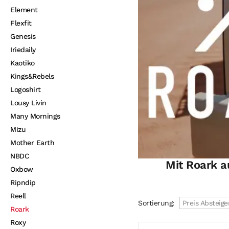
Element
Flexfit
Genesis
Iriedaily
Kaotiko
Kings&Rebels
Logoshirt
Lousy Livin
Many Mornings
Mizu
Mother Earth
NBDC
Mit Roark a
Oxbow
Ripndip
Reell
Sortierung:
Preis Absteig
Roark
Roxy