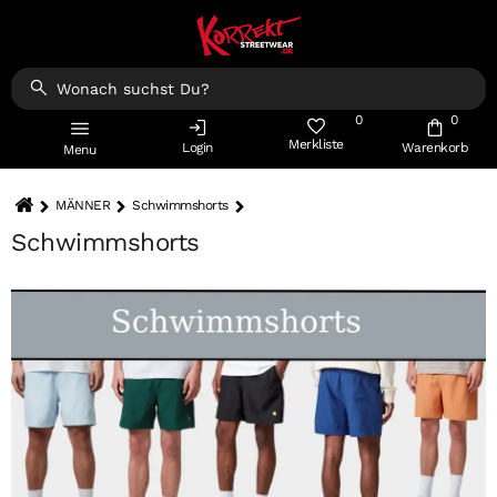
0
0
Merkliste
Login
Warenkorb
Menu
MÄNNER
Schwimmshorts
Schwimmshorts