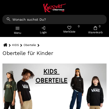
0
0
Merkliste
Login
Warenkorb
Menu
KIDS
Oberteile
Oberteile für Kinder