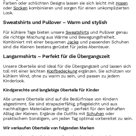
Farben oder schlichten Designs lassen sie sich leicht mit
Hosen
oder
Socken
kombinieren und sorgen für einen unkomplizierten
Look.
Sweatshirts und Pullover – Warm und stylish
Für kühlere Tage bieten unsere
Sweatshirts
und Pullover genau
die richtige Mischung aus Wärme und Bewegungsfreiheit.
Kombiniert mit einer bequemen
Jacke
und passenden Schuhen
sind die Kleinen bestens gerüstet für jedes Abenteuer.
Langarmshirts – Perfekt für die Übergangszeit
Unsere
Oberteile
sind ideal für die Übergangszeit und lassen sich
toll mit einer leichten
Kopfbedeckung
ergänzen. Sie schützen vor
kühlem Wind, ohne zu warm zu sein, und passen zu jedem
Kinderlook.
Kindgerechte und langlebige Oberteile für Kinder
Alle unsere
Oberteile
sind auf die Bedürfnisse von Kindern
abgestimmt. Sie sind strapazierfähig, pflegeleicht und aus
nachhaltigen Materialien gefertigt – perfekt für den lebhaften
Alltag der Kleinen. Ergänze die Outfits mit
Schuhen
oder
praktischem Sonstigem, um jeden Tag optimal vorbereitet zu sein.
Wir verkaufen Oberteile von folgenden Marken