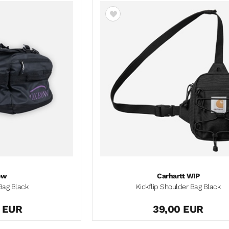
ow
Carhartt WIP
Bag Black
Kickflip Shoulder Bag Black
9 EUR
39,00 EUR