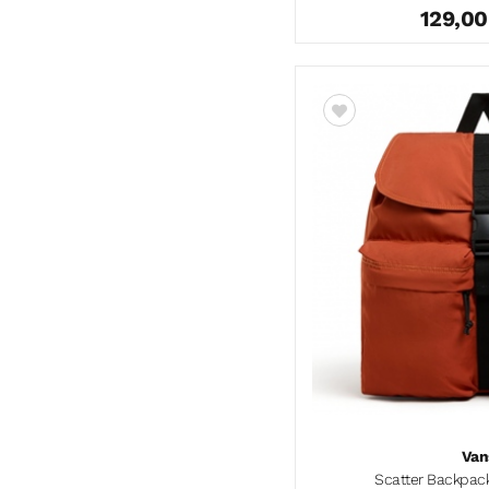
129,0
Van
Scatter Backpac