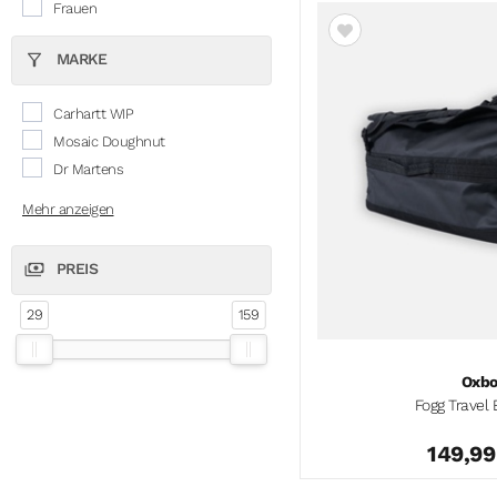
Frauen
MARKE
Carhartt WIP
Mosaic Doughnut
Dr Martens
Mehr anzeigen
PREIS
29
159
'
Oxb
Fogg Travel 
149,9