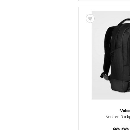
Volc
Venture Back
90,00