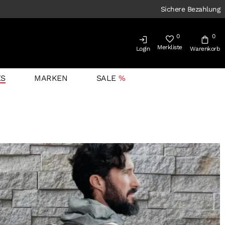
Sichere Bezahlung
0
0
Merkliste
Login
Warenkorb
ES
MARKEN
SALE