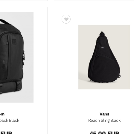
om
Vans
pack Black
Reach Sling Black
 EUR
45,00 EUR