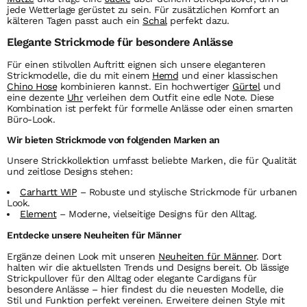
jede Wetterlage gerüstet zu sein. Für zusätzlichen Komfort an
kälteren Tagen passt auch ein
Schal
perfekt dazu.
Elegante Strickmode für besondere Anlässe
Für einen stilvollen Auftritt eignen sich unsere eleganteren
Strickmodelle, die du mit einem
Hemd
und einer klassischen
Chino Hose
kombinieren kannst. Ein hochwertiger
Gürtel
und
eine dezente
Uhr
verleihen dem Outfit eine edle Note. Diese
Kombination ist perfekt für formelle Anlässe oder einen smarten
Büro-Look.
Wir bieten Strickmode von folgenden Marken an
Unsere Strickkollektion umfasst beliebte Marken, die für Qualität
und zeitlose Designs stehen:
Carhartt WIP
– Robuste und stylische Strickmode für urbanen
Look.
Element
– Moderne, vielseitige Designs für den Alltag.
Entdecke unsere Neuheiten für Männer
Ergänze deinen Look mit unseren
Neuheiten für Männer
. Dort
halten wir die aktuellsten Trends und Designs bereit. Ob lässige
Strickpullover für den Alltag oder elegante Cardigans für
besondere Anlässe – hier findest du die neuesten Modelle, die
Stil und Funktion perfekt vereinen. Erweitere deinen Style mit