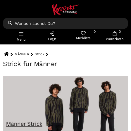
0
0
Merkliste
Login
Warenkorb
Menu
MÄNNER
Strick
Strick für Männer