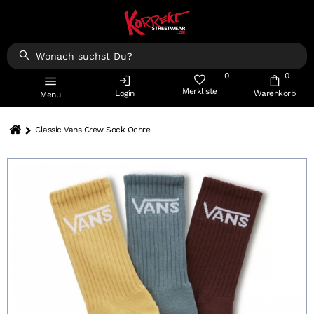
0
0
Merkliste
Login
Warenkorb
Menu
Classic Vans Crew Sock Ochre