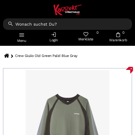
0
0
Merkliste
Login
Warenkorb
Menu
Crew Giulio Old Green Palid Blue Gray