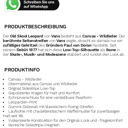
PRODUKTBESCHREIBUNG
Der
Old Skool Leopard
von
Vans
besteht aus
Canvas - Wildleder
. Der
berühmte Seitenstreifen
von
Vans
zeigte, obwohl es damals nur ein
zufälliges Gekritzel
des
Gründers Paul van Doran
handelte. Seit
seinem
Debüt 1977
hat sich diese
Low-Top-Silhouette
als
Ikone
in
der
Skate-, Musik- und Modeszene
etabliert und rundet den Look ab.
PRODUKTINFO
Canvas - Wildleder
Obermaterial aus Canvas und Wildleder
Original Sidestripe Low-Top
Gepolsterter Kragen für Halt und Komfort
Schnürverschluss für eine verstellbare Passform
Leoparden-Print
Gummi-Sidewall mit klassischem Foxing-Streifen
Laufsohle mit charakteristischem Waffelmuster für zuverlässigen
Halt seit '66
Vulkanisierte Konstruktion für den Original-Look und -Tragekomfort
Ikonische Sidestripe-Insignien