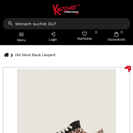
0
0
Merkliste
Login
Warenkorb
Menu
Old Skool Black Leopard