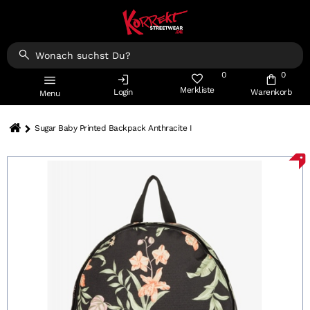
0
0
Merkliste
Login
Warenkorb
Menu
Sugar Baby Printed Backpack Anthracite I