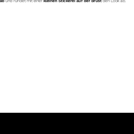
Lab
und rundet mit einer
kleinen Stickerei auf der Brust
den Look ab.