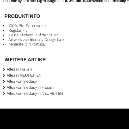
Das
Vancy T-Shirt Light Sage
aus
100% Bio-Baumwolle
von
Iriedaily
w
PRODUKTINFO
100% Bio-Baumwolle
Regular Fit
kleine Stickerei auf der Brust
Artwork von Iriedaily Design Lab
hergestellt in Portugal
WEITERE ARTIKEL
Alles in Frauen
Alles in NEUHEITEN
Alles von Iriedaily
Alles von Iriedaily in Frauen
Alles von Iriedaily in NEUHEITEN