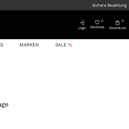
Sichere Bezahlung
0
0
Merkliste
Login
Warenkorb
ES
MARKEN
SALE
age