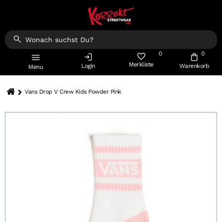
0
0
Merkliste
Login
Warenkorb
Menu
Vans Drop V Crew Kids Powder Pink