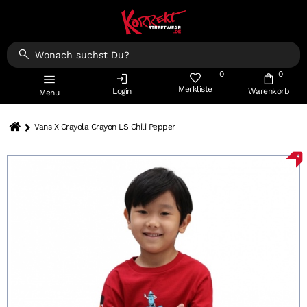
0
0
Merkliste
Login
Warenkorb
Menu
Vans X Crayola Crayon LS Chili Pepper